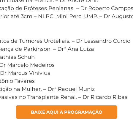
 Litíase na Prática. – Dr André Diniz
ocação de Próteses Penianas. – Dr Roberto Campo
ferior até 3cm – NLPC, Mini Perc, UMP. – Dr August
tos de Tumores Uroteliais. – Dr Lessandro Curcio
ença de Parkinson. – Drª Ana Luiza
Mathias Schuh
 Dr Marcelo Medeiros
 Dr Marcus Vinívius
ntônio Tavares
tição na Mulher. – Drª Raquel Muniz
sivas no Transplante Renal. – Dr Ricardo Ribas
BAIXE AQUI A PROGRAMAÇÃO