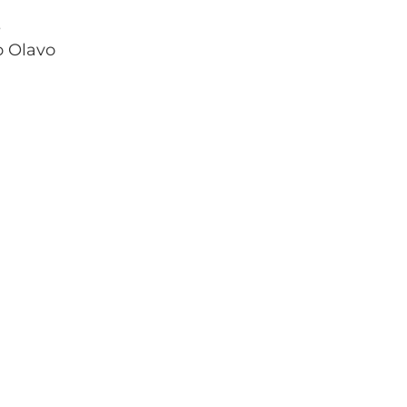
s
o Olavo