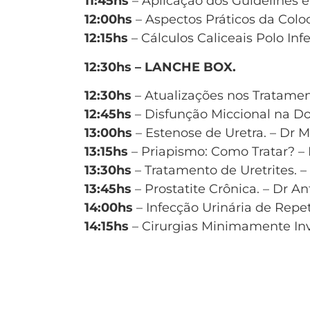
11:45hs
– Aplicação dos Guidelines em
12:00hs
– Aspectos Práticos da Col
12:15hs
– Cálculos Caliceais Polo In
12:30hs – LANCHE BOX.
12:30hs
– Atualizações nos Tratamen
12:45hs
– Disfunção Miccional na Do
13:00hs
– Estenose de Uretra. – Dr 
13:15hs
– Priapismo: Como Tratar? –
13:30hs
– Tratamento de Uretrites. –
13:45hs
– Prostatite Crônica. – Dr A
14:00hs
– Infecção Urinária de Repe
14:15hs
– Cirurgias Minimamente Inva