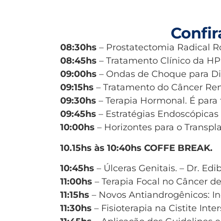
Confi
08:30hs
– Prostatectomia Radical R
08:45hs
– Tratamento Clínico da H
09:00hs
– Ondas de Choque para Disf
09:15hs
– Tratamento do Câncer Rena
09:30hs
– Terapia Hormonal. É para
09:45hs
– Estratégias Endoscópicas 
10:00hs
– Horizontes para o Transpla
10.15hs às 10:40hs COFFE BREAK.
10:45hs
– Úlceras Genitais. – Dr. Edib
11:00hs
– Terapia Focal no Câncer d
11:15hs
– Novos Antiandrogênicos: In
11:30hs
– Fisioterapia na Cistite Inte