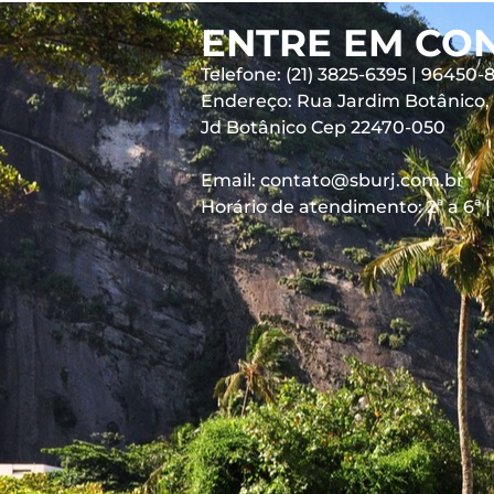
ENTRE EM CO
Telefone: (21) 3825-6395 | 96450-
Endereço: Rua Jardim Botânico, 6
Jd Botânico Cep 22470-050
Email: contato@sburj.com.br
Horário de atendimento: 2ª a 6ª |