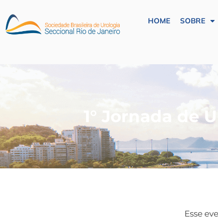
HOME
SOBRE
1° Jornada de U
Esse eve