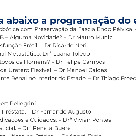
ra abaixo a programação do 
obótica com Preservação da Fáscia Endo Pélvica. 
PB – Alguma Novidade? – Dr Mauro Muniz
unção Erétil. – Dr Ricardo Neri
l Metastático. Drª Luana Toledo
 todos os Homens? – Dr Felipe Campos
da Uretero Flexível. – Dr Manoel Caldas
nte Renal no Interior do Estado. – Dr Thiago Froe
ert Pellegrini
e Próstata. – Dr Fernando Augusto
dicações e Cuidados. – Drª Vivian Pontes
rsticial. – Drª Renata Buere