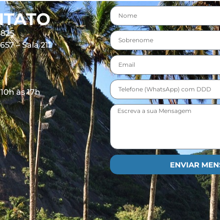
NTATO
8825
57 – Sala 211
 10h às 17h
ENVIAR ME