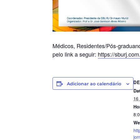
Médicos, Residentes/Pós-graduand
pelo link a seguir:
https://sburj.co
DE
Adicionar ao calendário
Da
16
Ho
8:0
We
htt
jor