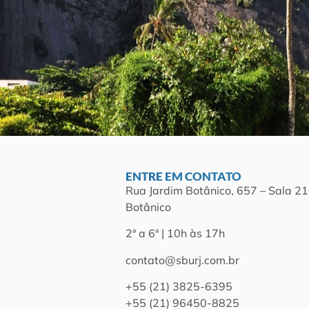
ENTRE EM CONTATO
Rua Jardim Botânico, 657 – Sala 21
Botânico
2ª a 6ª | 10h às 17h
contato@sburj.com.br
+55 (21) 3825-6395
+55 (21) 96450-8825