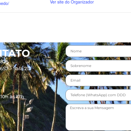
Ver site do Organizador
nedo/
NTATO
8825
57 – Sala 211
 10h às 17h