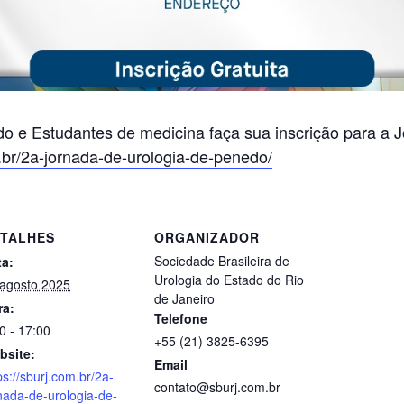
o e Estudantes de medicina faça sua inscrição para a 
m.br/2a-jornada-de-urologia-de-penedo/
TALHES
ORGANIZADOR
Sociedade Brasileira de
ta:
Urologia do Estado do Rio
 agosto 2025
de Janeiro
ra:
Telefone
0 - 17:00
+55 (21) 3825-6395
bsite:
Email
ps://sburj.com.br/2a-
contato@sburj.com.br
nada-de-urologia-de-