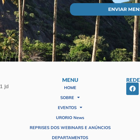
ENVIAR ME
MENU
REDE
1 Jd
HOME
SOBRE
EVENTOS
URORIO News
REPRISES DOS WEBINARS E ANÚNCIOS
DEPARTAMENTOS