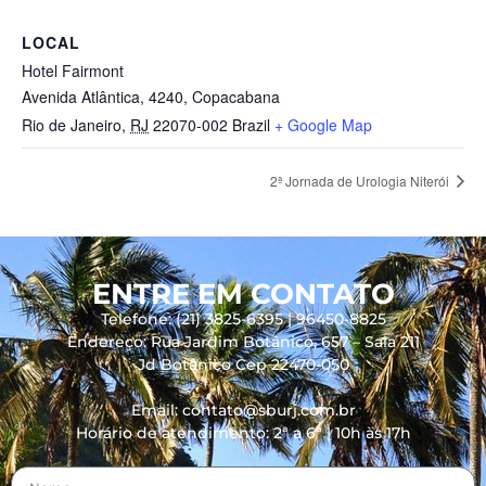
LOCAL
Hotel Fairmont
Avenida Atlântica, 4240, Copacabana
Rio de Janeiro
,
RJ
22070-002
Brazil
+ Google Map
2ª Jornada de Urologia Niterói
ENTRE EM CONTATO
Telefone: (21) 3825-6395 | 96450-8825
Endereço: Rua Jardim Botânico, 657 – Sala 211
Jd Botânico Cep 22470-050
Email: contato@sburj.com.br
Horário de atendimento: 2ª a 6ª | 10h às 17h