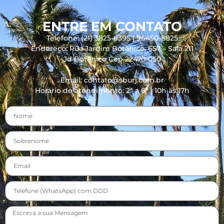
ENTRE EM CONTATO
Telefone: (21) 3825-6395 | 96450-8825
Endereço: Rua Jardim Botânico, 657 – Sala 211
Jd Botânico Cep 22470-050
Email: contato@sburj.com.br
Horário de atendimento: 2ª a 6ª | 10h às 17h