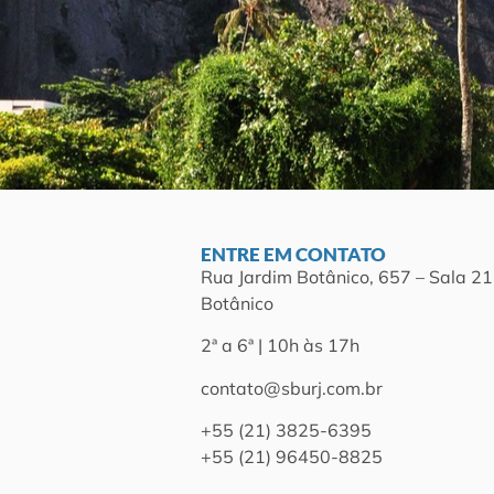
ENTRE EM CONTATO
Rua Jardim Botânico, 657 – Sala 21
Botânico
2ª a 6ª | 10h às 17h
contato@sburj.com.br
+55 (21) 3825-6395
+55 (21) 96450-8825