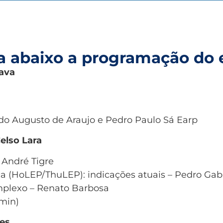
ra abaixo a programação do 
pava
ndo Augusto de Araujo e Pedro Paulo Sá Earp
elso Lara
 André Tigre
a (HoLEP/ThuLEP): indicações atuais – Pedro Gab
plexo – Renato Barbosa
0min)
tes