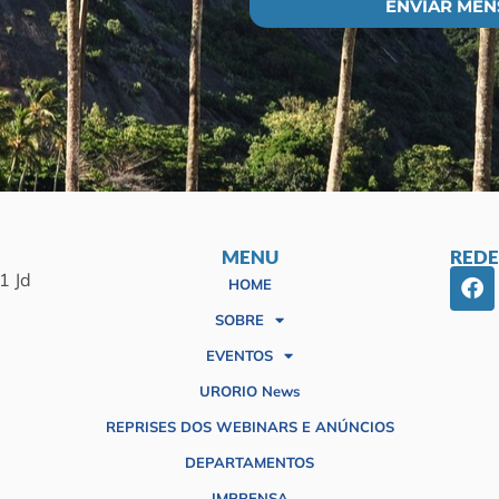
ENVIAR ME
MENU
REDE
1 Jd
HOME
SOBRE
EVENTOS
URORIO News
REPRISES DOS WEBINARS E ANÚNCIOS
DEPARTAMENTOS
IMPRENSA