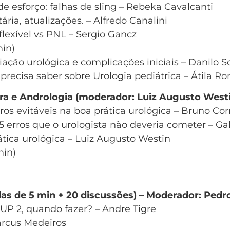
de esforço: falhas de sling – Rebeka Cavalcanti
ária, atualizações. – Alfredo Canalini
lexível vs PNL – Sergio Gancz
in)
iação urológica e complicações iniciais – Danilo 
precisa saber sobre Urologia pediátrica – Átila R
tora e Andrologia (moderador: Luiz Augusto West
ros evitáveis na boa prática urológica – Bruno Cor
 erros que o urologista não deveria cometer – Gab
ática urológica – Luiz Augusto Westin
min)
 aulas de 5 min + 20 discussões) – Moderador: Ped
SUP 2, quando fazer? – Andre Tigre
arcus Medeiros