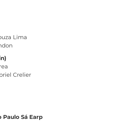
Souza Lima
ondon
in)
rea
riel Crelier
ro Paulo Sá Earp