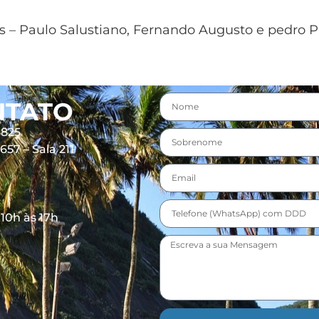
os – Paulo Salustiano, Fernando Augusto e pedro 
NTATO
8825
57 – Sala 211
 10h às 17h