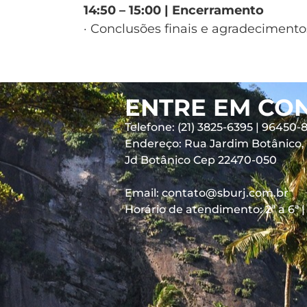
14:50 – 15:00 | Encerramento
· Conclusões finais e agradeciment
ENTRE EM CO
Telefone: (21) 3825-6395 | 96450-
Endereço: Rua Jardim Botânico, 6
Jd Botânico Cep 22470-050
Email: contato@sburj.com.br
Horário de atendimento: 2ª a 6ª |