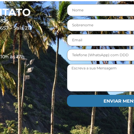
NTATO
8825
57 – Sala 211
 10h às 17h
ENVIAR ME