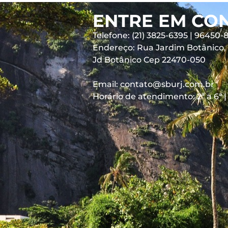
ENTRE EM CO
Telefone: (21) 3825-6395 | 96450-
Endereço: Rua Jardim Botânico, 6
Jd Botânico Cep 22470-050
Email: contato@sburj.com.br
Horário de atendimento: 2ª a 6ª |