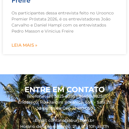
Freire
Os participantes dessa entrevista feito no Uroonco
Premier Próstata 2026, é os entrevistadores João
Carvalho e Daniel Hampl com os entrevistados
Pedro Masson e Vinicius Freire
LEIA MAIS »
ENTRE EM CONTATO
Telefone: (21) 3825-6395 | 96450-8825
Endereço: Rua Jardim Botânico, 657 – Sala 211
Jd Botânico Cep 22470-050
Email: contato@sburj.com.br
Horário de atendimento: 2ª a 6ª | 10h às 17h