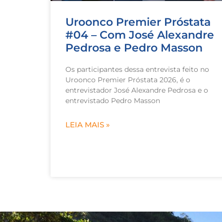
Uroonco Premier Próstata
#04 – Com José Alexandre
Pedrosa e Pedro Masson
Os participantes dessa entrevista feito no
Uroonco Premier Próstata 2026, é o
entrevistador José Alexandre Pedrosa e o
entrevistado Pedro Masson
LEIA MAIS »