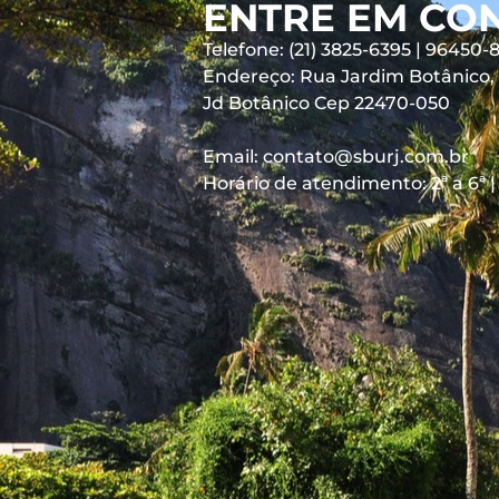
ENTRE EM CO
Telefone: (21) 3825-6395 | 96450-
Endereço: Rua Jardim Botânico, 6
Jd Botânico Cep 22470-050
Email: contato@sburj.com.br
Horário de atendimento: 2ª a 6ª |