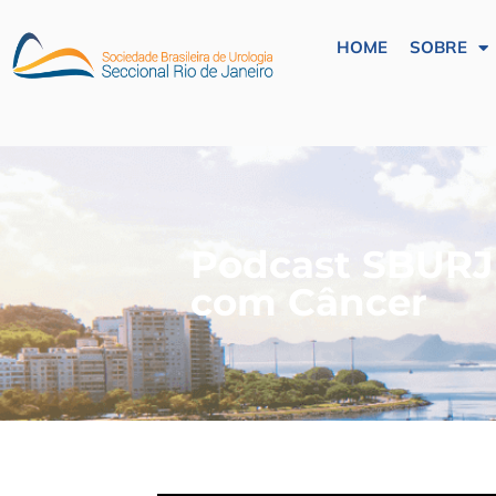
HOME
SOBRE
Podcast SBURJ #
com Câncer