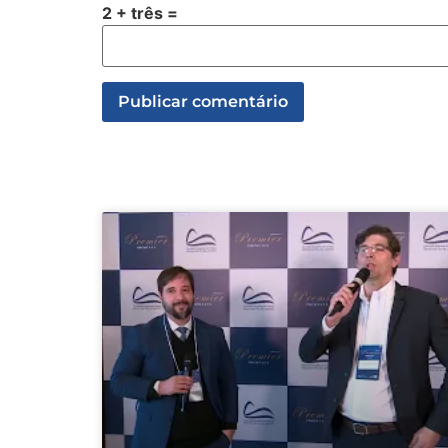
2 + três =